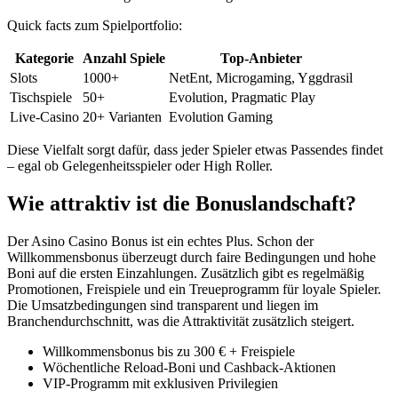
Quick facts zum Spielportfolio:
Kategorie
Anzahl Spiele
Top-Anbieter
Slots
1000+
NetEnt, Microgaming, Yggdrasil
Tischspiele
50+
Evolution, Pragmatic Play
Live-Casino
20+ Varianten
Evolution Gaming
Diese Vielfalt sorgt dafür, dass jeder Spieler etwas Passendes findet
– egal ob Gelegenheitsspieler oder High Roller.
Wie attraktiv ist die Bonuslandschaft?
Der Asino Casino Bonus ist ein echtes Plus. Schon der
Willkommensbonus überzeugt durch faire Bedingungen und hohe
Boni auf die ersten Einzahlungen. Zusätzlich gibt es regelmäßig
Promotionen, Freispiele und ein Treueprogramm für loyale Spieler.
Die Umsatzbedingungen sind transparent und liegen im
Branchendurchschnitt, was die Attraktivität zusätzlich steigert.
Willkommensbonus bis zu 300 € + Freispiele
Wöchentliche Reload-Boni und Cashback-Aktionen
VIP-Programm mit exklusiven Privilegien