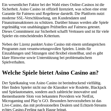
Ein wesentlicher Faktor bei der Wahl eines Online-Casinos ist die
Sicherheit. Asino Casino ist offiziell lizenziert, was schon eine erste
Garantie für Fairness und Regeltreue darstellt. Die Plattform nutzt
moderne SSL-Verschlüsselung, um Kundendaten und
Finanztransaktionen zu schützen. Darüber hinaus werden alle Spiele
regelmäßig von unabhängigen Prüfstellen auf Fairness getestet.
Dieses Commitment zur Sicherheit schafft Vertrauen und ist für viele
Spieler ein entscheidendes Kriterium.
Neben der Lizenz punktet Asino Casino mit einem umfangreichen
Programm zum verantwortungsvollen Spielen. Limits für
Einzahlungen und Sitzungen sind flexibel einstellbar, und es gibt
klare Hinweise sowie Unterstützung bei problematischem
Spielverhalten.
Welche Spiele bietet Asino Casino an?
Der Spielkatalog von Asino Casino ist beeindruckend vielfältig.
Hier finden Spieler nicht nur die Klassiker wie Roulette, Blackjack
und Spielautomaten, sondern auch zahlreiche innovative und
themenbasierte Slots von bekannten Providern wie NetEnt,
Microgaming und Play’n GO. Besonders hervorzuheben ist das
Live-Casino, das mit professionellen Dealern und Echtzeit-Streams
echtes Casino-Feeling nach Hause bringt.