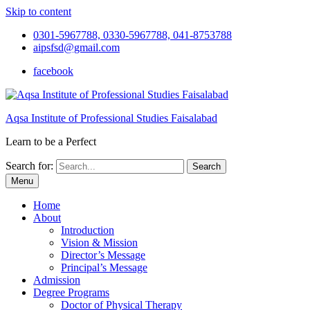
Skip to content
0301-5967788, 0330-5967788, 041-8753788
aipsfsd@gmail.com
facebook
Aqsa Institute of Professional Studies Faisalabad
Learn to be a Perfect
Search for:
Menu
Home
About
Introduction
Vision & Mission
Director’s Message
Principal’s Message
Admission
Degree Programs
Doctor of Physical Therapy