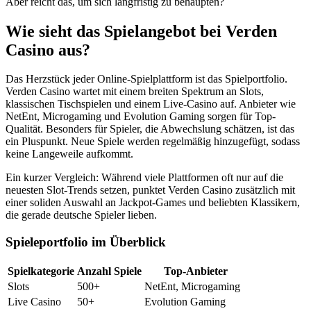
Aber reicht das, um sich langfristig zu behaupten?
Wie sieht das Spielangebot bei Verden
Casino aus?
Das Herzstück jeder Online-Spielplattform ist das Spielportfolio.
Verden Casino wartet mit einem breiten Spektrum an Slots,
klassischen Tischspielen und einem Live-Casino auf. Anbieter wie
NetEnt, Microgaming und Evolution Gaming sorgen für Top-
Qualität. Besonders für Spieler, die Abwechslung schätzen, ist das
ein Pluspunkt. Neue Spiele werden regelmäßig hinzugefügt, sodass
keine Langeweile aufkommt.
Ein kurzer Vergleich: Während viele Plattformen oft nur auf die
neuesten Slot-Trends setzen, punktet Verden Casino zusätzlich mit
einer soliden Auswahl an Jackpot-Games und beliebten Klassikern,
die gerade deutsche Spieler lieben.
Spieleportfolio im Überblick
Spielkategorie
Anzahl Spiele
Top-Anbieter
Slots
500+
NetEnt, Microgaming
Live Casino
50+
Evolution Gaming