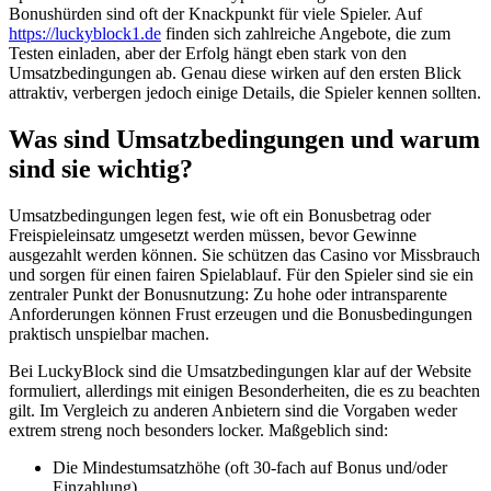
Bonushürden sind oft der Knackpunkt für viele Spieler. Auf
https://luckyblock1.de
finden sich zahlreiche Angebote, die zum
Testen einladen, aber der Erfolg hängt eben stark von den
Umsatzbedingungen ab. Genau diese wirken auf den ersten Blick
attraktiv, verbergen jedoch einige Details, die Spieler kennen sollten.
Was sind Umsatzbedingungen und warum
sind sie wichtig?
Umsatzbedingungen legen fest, wie oft ein Bonusbetrag oder
Freispieleinsatz umgesetzt werden müssen, bevor Gewinne
ausgezahlt werden können. Sie schützen das Casino vor Missbrauch
und sorgen für einen fairen Spielablauf. Für den Spieler sind sie ein
zentraler Punkt der Bonusnutzung: Zu hohe oder intransparente
Anforderungen können Frust erzeugen und die Bonusbedingungen
praktisch unspielbar machen.
Bei LuckyBlock sind die Umsatzbedingungen klar auf der Website
formuliert, allerdings mit einigen Besonderheiten, die es zu beachten
gilt. Im Vergleich zu anderen Anbietern sind die Vorgaben weder
extrem streng noch besonders locker. Maßgeblich sind:
Die Mindestumsatzhöhe (oft 30-fach auf Bonus und/oder
Einzahlung)