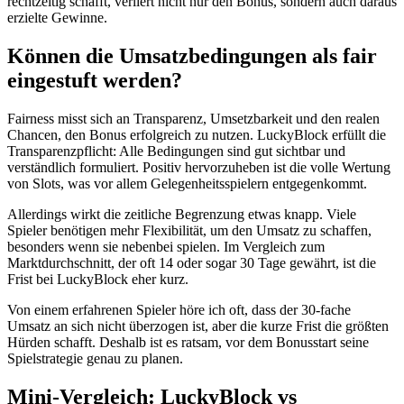
rechtzeitig schafft, verliert nicht nur den Bonus, sondern auch daraus
erzielte Gewinne.
Können die Umsatzbedingungen als fair
eingestuft werden?
Fairness misst sich an Transparenz, Umsetzbarkeit und den realen
Chancen, den Bonus erfolgreich zu nutzen. LuckyBlock erfüllt die
Transparenzpflicht: Alle Bedingungen sind gut sichtbar und
verständlich formuliert. Positiv hervorzuheben ist die volle Wertung
von Slots, was vor allem Gelegenheitsspielern entgegenkommt.
Allerdings wirkt die zeitliche Begrenzung etwas knapp. Viele
Spieler benötigen mehr Flexibilität, um den Umsatz zu schaffen,
besonders wenn sie nebenbei spielen. Im Vergleich zum
Marktdurchschnitt, der oft 14 oder sogar 30 Tage gewährt, ist die
Frist bei LuckyBlock eher kurz.
Von einem erfahrenen Spieler höre ich oft, dass der 30-fache
Umsatz an sich nicht überzogen ist, aber die kurze Frist die größten
Hürden schafft. Deshalb ist es ratsam, vor dem Bonusstart seine
Spielstrategie genau zu planen.
Mini-Vergleich: LuckyBlock vs