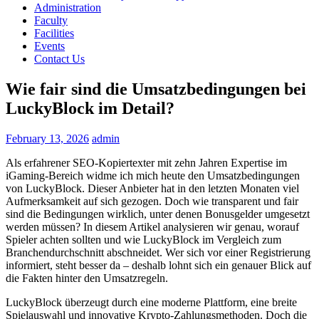
Administration
Faculty
Facilities
Events
Contact Us
Wie fair sind die Umsatzbedingungen bei
LuckyBlock im Detail?
February 13, 2026
admin
Als erfahrener SEO-Kopiertexter mit zehn Jahren Expertise im
iGaming-Bereich widme ich mich heute den Umsatzbedingungen
von LuckyBlock. Dieser Anbieter hat in den letzten Monaten viel
Aufmerksamkeit auf sich gezogen. Doch wie transparent und fair
sind die Bedingungen wirklich, unter denen Bonusgelder umgesetzt
werden müssen? In diesem Artikel analysieren wir genau, worauf
Spieler achten sollten und wie LuckyBlock im Vergleich zum
Branchendurchschnitt abschneidet. Wer sich vor einer Registrierung
informiert, steht besser da – deshalb lohnt sich ein genauer Blick auf
die Fakten hinter den Umsatzregeln.
LuckyBlock überzeugt durch eine moderne Plattform, eine breite
Spielauswahl und innovative Krypto-Zahlungsmethoden. Doch die