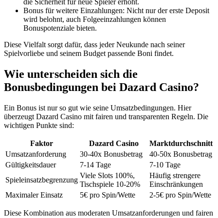
die Sicherheit für neue Spieler erhöht.
Bonus für weitere Einzahlungen: Nicht nur der erste Deposit
wird belohnt, auch Folgeeinzahlungen können
Bonuspotenziale bieten.
Diese Vielfalt sorgt dafür, dass jeder Neukunde nach seiner
Spielvorliebe und seinem Budget passende Boni findet.
Wie unterscheiden sich die
Bonusbedingungen bei Dazard Casino?
Ein Bonus ist nur so gut wie seine Umsatzbedingungen. Hier
überzeugt Dazard Casino mit fairen und transparenten Regeln. Die
wichtigen Punkte sind:
Faktor
Dazard Casino
Marktdurchschnitt
Umsatzanforderung
30-40x Bonusbetrag
40-50x Bonusbetrag
Gültigkeitsdauer
7-14 Tage
7-10 Tage
Viele Slots 100%,
Häufig strengere
Spieleinsatzbegrenzung
Tischspiele 10-20%
Einschränkungen
Maximaler Einsatz
5€ pro Spin/Wette
2-5€ pro Spin/Wette
Diese Kombination aus moderaten Umsatzanforderungen und fairen