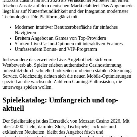
Mozzart Casino hat sich 2026 als verlässlicher Anbieter mit einem
frischen Ansatz auf dem deutschen Markt etabliert. Das Augenmerk
liegt klar auf Nutzerfreundlichkeit und der Integration modernster
Technologien. Die Plattform glänzt mit:
Moderner, intuitiver Benutzeroberfläche für einfaches
Navigieren
Breitem Angebot an Games von Top-Providern
Starken Live-Casino-Optionen mit interaktiven Features
Umfassendem Bonus- und VIP-Programm
Insbesondere das erweiterte Live-Angebot hebt sich vom
Wettbewerb ab. Spieler erleben authentische Casinostimmung,
unterstützt durch schnelle Ladezeiten und einen stabilen Streaming-
Service. Gleichzeitig richten sich die neuen Mobile-Optimierungen
speziell an die wachsende Zahl von Gaming-Enthusiasten, die
unterwegs spielen wollen.
Spielekatalog: Umfangreich und top-
aktuell
Der Spielkatalog ist das Herzstück von Mozzart Casino 2026. Mit
über 2.000 Titeln, darunter Slots, Tischspiele, Jackpots und
exklusiven Neuheiten, bleibt das Angebot frisch und