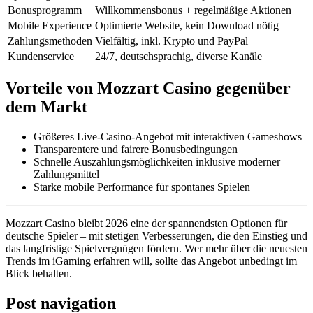
Bonusprogramm
Willkommensbonus + regelmäßige Aktionen
Mobile Experience
Optimierte Website, kein Download nötig
Zahlungsmethoden
Vielfältig, inkl. Krypto und PayPal
Kundenservice
24/7, deutschsprachig, diverse Kanäle
Vorteile von Mozzart Casino gegenüber
dem Markt
Größeres Live-Casino-Angebot mit interaktiven Gameshows
Transparentere und fairere Bonusbedingungen
Schnelle Auszahlungsmöglichkeiten inklusive moderner
Zahlungsmittel
Starke mobile Performance für spontanes Spielen
Mozzart Casino bleibt 2026 eine der spannendsten Optionen für
deutsche Spieler – mit stetigen Verbesserungen, die den Einstieg und
das langfristige Spielvergnügen fördern. Wer mehr über die neuesten
Trends im iGaming erfahren will, sollte das Angebot unbedingt im
Blick behalten.
Post navigation