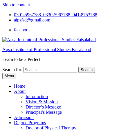
Skip to content
0301-5967788, 0330-5967788, 041-8753788
aipsfsd@gmail.com
facebook
Aqsa Institute of Professional Studies Faisalabad
Learn to be a Perfect
Search for:
Menu
Home
About
Introduction
Vision & Mission
Director’s Message
Principal’s Message
Admission
Degree Programs
Doctor of Physical Therapy