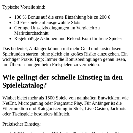
Typische Vorteile sind:
100 % Bonus auf die erste Einzahlung bis zu 200 €
50 Freispiele auf ausgewählte Slots
Geringe Umsatzbedingungen im Vergleich zu
Marktdurchschnitt
Regelmäßige Aktionen und Reload-Boni für treue Spieler
Das bedeutet, Anfänger können mit mehr Geld und kostenlosen
Spielrunden starten, ohne gleich ein großes Risiko einzugehen. Ein
wichtiger Praxis-Tipp: Immer die Bonusbedingungen genau lesen,
um Überraschungen beim Freispielen zu vermeiden.
Wie gelingt der schnelle Einstieg in den
Spielekatalog?
Winbet bietet mehr als 1500 Spiele von namhaften Entwicklern wie
NetEnt, Microgaming oder Pragmatic Play. Für Anfänger ist die
Filterfunktion und Kategorisierung in Slots, Live Casino, Jackpots
oder Tischspiele besonders hilfreich.
Praktischer Einstieg: