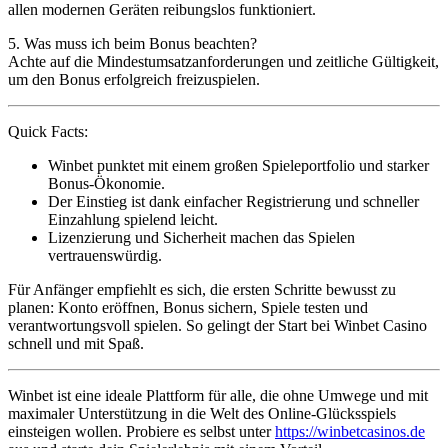
allen modernen Geräten reibungslos funktioniert.
5. Was muss ich beim Bonus beachten?
Achte auf die Mindestumsatzanforderungen und zeitliche Gültigkeit,
um den Bonus erfolgreich freizuspielen.
Quick Facts:
Winbet punktet mit einem großen Spieleportfolio und starker
Bonus-Ökonomie.
Der Einstieg ist dank einfacher Registrierung und schneller
Einzahlung spielend leicht.
Lizenzierung und Sicherheit machen das Spielen
vertrauenswürdig.
Für Anfänger empfiehlt es sich, die ersten Schritte bewusst zu
planen: Konto eröffnen, Bonus sichern, Spiele testen und
verantwortungsvoll spielen. So gelingt der Start bei Winbet Casino
schnell und mit Spaß.
Winbet ist eine ideale Plattform für alle, die ohne Umwege und mit
maximaler Unterstützung in die Welt des Online-Glücksspiels
einsteigen wollen. Probiere es selbst unter
https://winbetcasinos.de