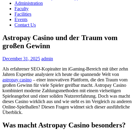
Administration
Faculty
Facilities
Events
Contact Us
Astropay Casino und der Traum vom
großen Gewinn
December 31, 2025
admin
Als erfahrener SEO-Kopiraiter im iGaming-Bereich mit über zehn
Jahren Expertise analysiere ich heute die spannende Welt von
astropay casino
– einer innovativen Plattform, die den Traum vom
großen Gewinn für viele Spieler greifbar macht. Astropay Casino
kombiniert moderne Zahlungsmethoden mit einem vielseitigen
Spieleangebot und einer soliden Nutzererfahrung. Doch was macht
dieses Casino wirklich aus und wie steht es im Vergleich zu anderen
Online-Spielhallen? Diesen Fragen widmet sich dieser ausführliche
Überblick.
Was macht Astropay Casino besonders?