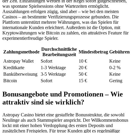
der Zeit. Einzahlungen werden in der Regel sofort gutgeschrieben,
was spontane Spielsessions ohne Wartezeiten ermöglicht.
Auszahlungen erfolgen zügig, sind aber – wie bei den meisten
Casinos – an bestimmte Verifizierungsprozesse gebunden. Die
Plattform unterstützt mehrere Währungen, was das Spielen für
internationale Kunden erleichtert. Außerdem ist die Option, mit
Kryptowährungen wie Bitcoin zu zahlen, ein attraktives Feature für
experimentierfreudige Spieler.
Durchschnittliche
Zahlungsmethode
Mindestbetrag
Gebühren
Bearbeitungszeit
Astropay Wallet
Sofort
10 €
Keine
Kreditkarte
1-3 Werktage
20 €
0-2 %
Banküberweisung
3-5 Werktage
50 €
Keine
Bitcoin
Sofort
15 €
Gering
Bonusangebote und Promotionen – Wie
attraktiv sind sie wirklich?
Astropay Casino bietet eine gestaffelte Bonusstruktur, die sowohl
Neulinge als auch Stammspieler anspricht. Der Willkommensbonus
lockt mit einer hohen Verdopplung des ersten Deposits und
zusätzlichen Freispielen. Für treue Kunden gibt es regelmäßige