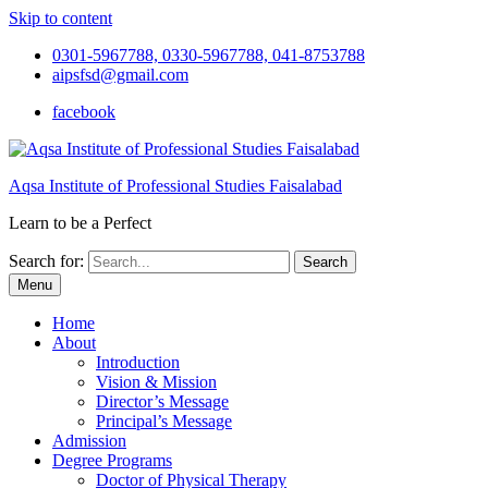
Skip to content
0301-5967788, 0330-5967788, 041-8753788
aipsfsd@gmail.com
facebook
Aqsa Institute of Professional Studies Faisalabad
Learn to be a Perfect
Search for:
Menu
Home
About
Introduction
Vision & Mission
Director’s Message
Principal’s Message
Admission
Degree Programs
Doctor of Physical Therapy