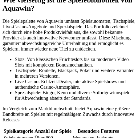
Aquawin?
Die Spielepalette von Aquawin umfasst Spielautomaten, Tischspiele,
Live-Casino-Angebote und Spezialspiele. Das Portfolio zeichnet
sich durch eine hohe Produktvielfalt aus, die sowohl bekannte
Provider als auch innovative Newcomer umfasst. Diese Mischung
garantiert abwechslungsreiche Unterhaltung und ermöglicht es
Spielern, immer wieder neue Titel zu entdecken.
Slots: Von klassischen Früchteslots bis zu modernen Video-
Slots mit komplexen Bonusmechaniken.
Tischspiele: Roulette, Blackjack, Poker und weitere Varianten
in mehreren Versionen.
Live Casino: Echtzeit-Dealer, interaktive Spielshows und
authentische Casino-Atmosphäre.
Spezialspiele: Bingo, Keno und diverse Sofortgewinnspiele
für Abwechslung abseits der Standards.
Im Vergleich zum Marktdurchschnitt bietet Aquawin eine größere
Bandbreite an Spielen mit regelmäßigem Zuwachs durch innovative
Releases.
Spielkategorie
Anzahl der Spiele
Besondere Features
Spielautomaten
Über 800
Megaways, Jackpots