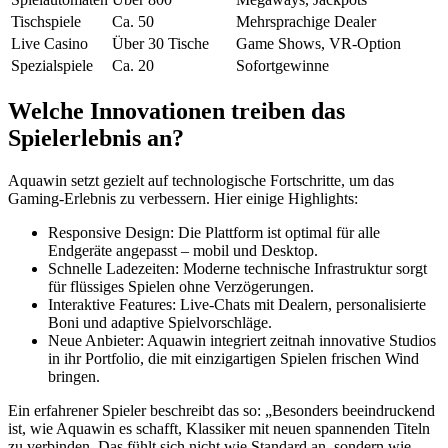
Tischspiele
Ca. 50
Mehrsprachige Dealer
Live Casino
Über 30 Tische
Game Shows, VR-Option
Spezialspiele
Ca. 20
Sofortgewinne
Welche Innovationen treiben das
Spielerlebnis an?
Aquawin setzt gezielt auf technologische Fortschritte, um das
Gaming-Erlebnis zu verbessern. Hier einige Highlights:
Responsive Design: Die Plattform ist optimal für alle
Endgeräte angepasst – mobil und Desktop.
Schnelle Ladezeiten: Moderne technische Infrastruktur sorgt
für flüssiges Spielen ohne Verzögerungen.
Interaktive Features: Live-Chats mit Dealern, personalisierte
Boni und adaptive Spielvorschläge.
Neue Anbieter: Aquawin integriert zeitnah innovative Studios
in ihr Portfolio, die mit einzigartigen Spielen frischen Wind
bringen.
Ein erfahrener Spieler beschreibt das so: „Besonders beeindruckend
ist, wie Aquawin es schafft, Klassiker mit neuen spannenden Titeln
zu verbinden. Das fühlt sich nicht wie Standard an, sondern wie