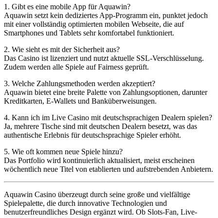
1. Gibt es eine mobile App für Aquawin?
Aquawin setzt kein dediziertes App-Programm ein, punktet jedoch
mit einer vollständig optimierten mobilen Webseite, die auf
Smartphones und Tablets sehr komfortabel funktioniert.
2. Wie sieht es mit der Sicherheit aus?
Das Casino ist lizenziert und nutzt aktuelle SSL-Verschlüsselung.
Zudem werden alle Spiele auf Fairness geprüft.
3. Welche Zahlungsmethoden werden akzeptiert?
Aquawin bietet eine breite Palette von Zahlungsoptionen, darunter
Kreditkarten, E-Wallets und Banküberweisungen.
4. Kann ich im Live Casino mit deutschsprachigen Dealern spielen?
Ja, mehrere Tische sind mit deutschen Dealern besetzt, was das
authentische Erlebnis für deutschsprachige Spieler erhöht.
5. Wie oft kommen neue Spiele hinzu?
Das Portfolio wird kontinuierlich aktualisiert, meist erscheinen
wöchentlich neue Titel von etablierten und aufstrebenden Anbietern.
Aquawin Casino überzeugt durch seine große und vielfältige
Spielepalette, die durch innovative Technologien und
benutzerfreundliches Design ergänzt wird. Ob Slots-Fan, Live-