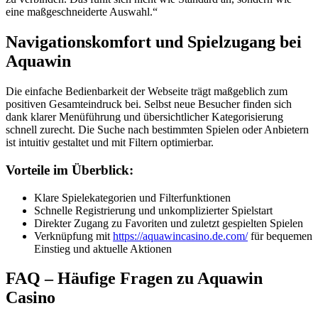
eine maßgeschneiderte Auswahl.“
Navigationskomfort und Spielzugang bei
Aquawin
Die einfache Bedienbarkeit der Webseite trägt maßgeblich zum
positiven Gesamteindruck bei. Selbst neue Besucher finden sich
dank klarer Menüführung und übersichtlicher Kategorisierung
schnell zurecht. Die Suche nach bestimmten Spielen oder Anbietern
ist intuitiv gestaltet und mit Filtern optimierbar.
Vorteile im Überblick:
Klare Spielekategorien und Filterfunktionen
Schnelle Registrierung und unkomplizierter Spielstart
Direkter Zugang zu Favoriten und zuletzt gespielten Spielen
Verknüpfung mit
https://aquawincasino.de.com/
für bequemen
Einstieg und aktuelle Aktionen
FAQ – Häufige Fragen zu Aquawin
Casino